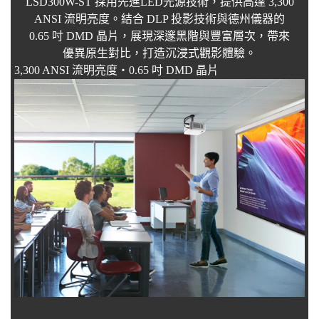
LSD300W-ST 採用先進LED光源技術，提供高達 3,300
ANSI 流明亮度。結合 DLP 投影技術與德州儀器的
0.65 吋 DMD 晶片，展現深邃黑階與豐富層次，帶來
優異原生對比，打造沉浸式觀影體驗。
3,300 ANSI 流明亮度・0.65 吋 DMD 晶片