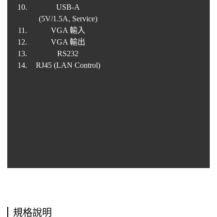
USB-A
(5V/1.5A, Service)
VGA 輸入
VGA 輸出
RS232
RJ45 (LAN Control)
規格說明