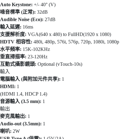
Auto Keystone:
+/- 40° (V)
噪音標準 (正常):
32dB
Audible Noise (Eco):
27dB
輸入延遲:
16ms
支援解析度:
VGA(640 x 480) to FullHD(1920 x 1080)
HDTV 相容性:
480i, 480p, 576i, 576p, 720p, 1080i, 1080p
水平頻率:
15K-102KHz
垂直掃描率:
23-120Hz
互動式攝影鏡頭:
Optional (vTouch-10s)
輸入
電腦輸入 (與附加元件共享):
1
HDMI:
1
(HDMI 1.4, HDCP 1.4)
音源輸入 (3.5 mm):
1
輸出
麥克風輸出:
1
Audio-out (3.5mm):
1
喇叭:
2W
USB Type A (供電):
1 (5V/2A)