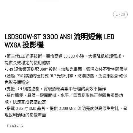
1
/
20
LSD300W-ST 3300 ANSI 流明短焦 LED
WXGA 投影機
•第三代LED光源技術，壽命高達 60,000 小時，大幅降低維護需求，
提供長效穩定的使用體驗
•0.49 短焦鏡頭搭配 360° 投影，無眩光畫面，靈活安裝不受空間限制
•通過 IP5X 認證的密封式 DLP 光學引擎，防潮防塵，免濾網設計確保
色彩長期穩定
•支援 LAN 網路控制，實現遠端與集中管理的高效率操作
•操作簡便，具備一鍵開關機、水平／垂直梯形修正與四角調整功
能，快速完成安裝設定
•搭載 0.65 吋 DMD 晶片，提供 3,300 ANSI 流明亮度與高原生對比，呈
現銳利清晰的影像畫面
ViewSonic