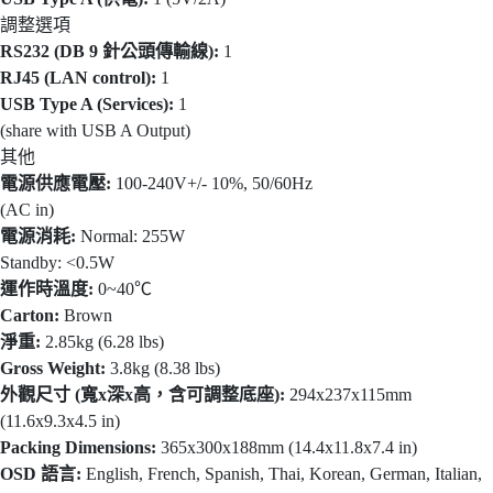
調整選項
RS232 (DB 9 針公頭傳輸線):
1
RJ45 (LAN control):
1
USB Type A (Services):
1
(share with USB A Output)
其他
電源供應電壓:
100-240V+/- 10%, 50/60Hz
(AC in)
電源消耗:
Normal: 255W
Standby: <0.5W
運作時溫度:
0~40℃
Carton:
Brown
淨重:
2.85kg (6.28 lbs)
Gross Weight:
3.8kg (8.38 lbs)
外觀尺寸 (寬x深x高，含可調整底座):
294x237x115mm
(11.6x9.3x4.5 in)
Packing Dimensions:
365x300x188mm (14.4x11.8x7.4 in)
OSD 語言:
English, French, Spanish, Thai, Korean, German, Italian,