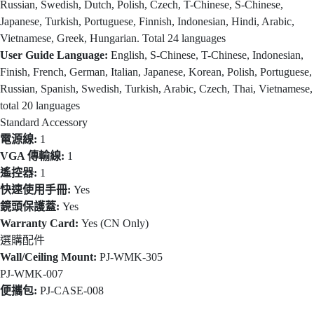
Russian, Swedish, Dutch, Polish, Czech, T-Chinese, S-Chinese,
Japanese, Turkish, Portuguese, Finnish, Indonesian, Hindi, Arabic,
Vietnamese, Greek, Hungarian. Total 24 languages
User Guide Language:
English, S-Chinese, T-Chinese, Indonesian,
Finish, French, German, Italian, Japanese, Korean, Polish, Portuguese,
Russian, Spanish, Swedish, Turkish, Arabic, Czech, Thai, Vietnamese,
total 20 languages
Standard Accessory
電源線:
1
VGA 傳輸線:
1
遙控器:
1
快速使用手冊:
Yes
鏡頭保護蓋:
Yes
Warranty Card:
Yes (CN Only)
選購配件
Wall/Ceiling Mount:
PJ-WMK-305
PJ-WMK-007
便攜包:
PJ-CASE-008